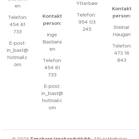
Ytterbøe
en
Kontakt
Telefon:
person:
Kontakt
Telefon:
954 03
person:
454 61
Steinar
245
733
Haugan
Inge
Bastians
E-post:
Telefon:
en
in_bast@
473 18
hotmail.c
843
Telefon:
om
454 61
733
E-post:
in_bast@
hotmail.c
om