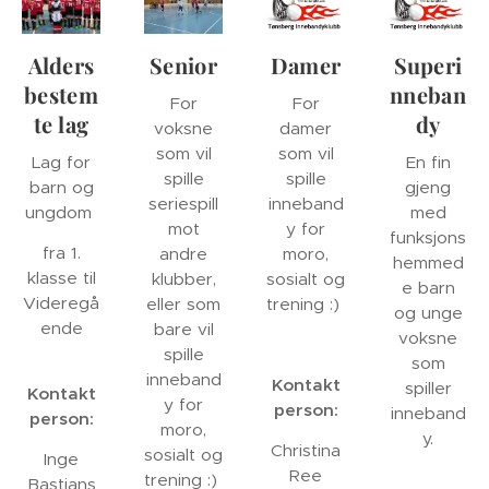
Alders
Senior
Damer
Superi
bestem
nneban
For
For
te lag
dy
voksne
damer
som vil
som vil
Lag for
En fin
spille
spille
barn og
gjeng
seriespill
inneband
ungdom
med
mot
y for
funksjons
fra 1.
andre
moro,
hemmed
klasse til
klubber,
sosialt og
e barn
Videregå
eller som
trening :)
og unge
ende
bare vil
voksne
spille
som
inneband
Kontakt
spiller
Kontakt
y for
person:
inneband
person:
moro,
y.
Christina
sosialt og
Inge
Ree
trening :)
Bastians